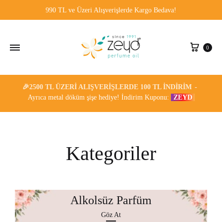
990 TL ve Üzeri Alışverişlerde Kargo Bedava!
0
🎉2500 TL ÜZERI ALIŞVERIŞLERDE 100 TL İNDIRIM
Ayrıca metal döküm şişe hediye! İndirim Kuponu:
ZEYD
Kategoriler
Alkolsüz Parfüm
Göz At