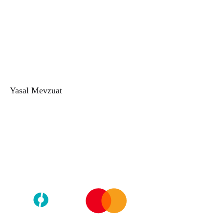
Alkolsüz Kadın Parfüm
Alkolsüz Erkek Parfüm
Doğal Esans
Buhur
Buhurdanlık
Esans Şişesi
Yasal Mevzuat
Gizlilik Politikası
Kullanıcı Sözleşmesi
Mesafeli Satış Sözleşmesi
İade ve Değişim Politikası
Telif Hakkı © 2026
Zeyd Esans
Tüm hakları saklıdır.