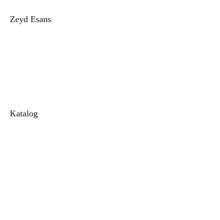
Zeyd Esans
Hakkımızda
İletişim
Sipariş Takip
Blog
Katalog
Alkolsüz Esans
1. Kalite Kalıcı Esans
Toptan Esans
Parfüm
Unisex Parfüm
Kadın Parfüm
Erkek Parfüm
Alkolsüz Parfüm