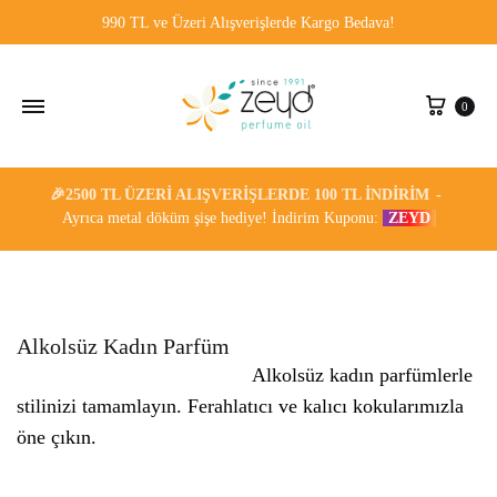
990 TL ve Üzeri Alışverişlerde Kargo Bedava!
Sepe
0
🎉2500 TL ÜZERI ALIŞVERIŞLERDE 100 TL İNDIRIM
Ayrıca metal döküm şişe hediye! İndirim Kuponu:
ZEYD
Alkolsüz Kadın Parfüm
Alkolsüz kadın parfümlerle
stilinizi tamamlayın. Ferahlatıcı ve kalıcı kokularımızla
öne çıkın.