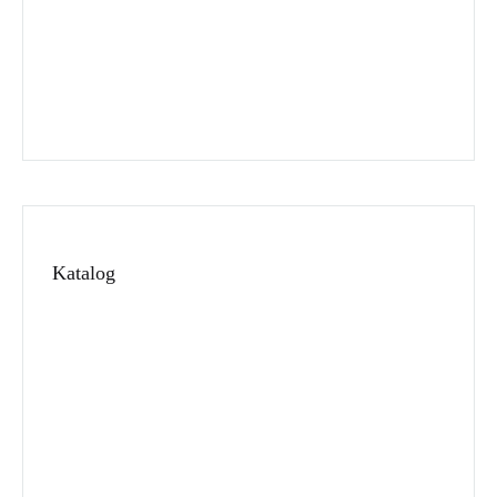
İletişim
Sipariş Takip
Blog
Katalog
Alkolsüz Esans
1. Kalite Kalıcı Esans
Toptan Esans
Parfüm