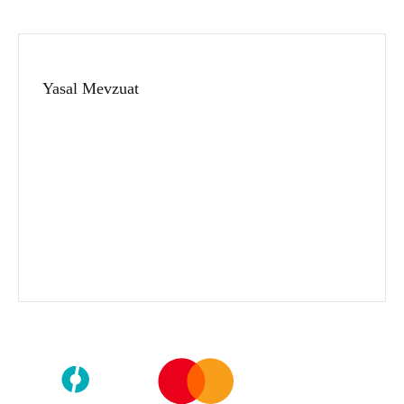
Yasal Mevzuat
Gizlilik Politikası
Kullanıcı Sözleşmesi
Mesafeli Satış Sözleşmesi
İade ve Değişim Politikası
Telif Hakkı © 2026
Zeyd Esans
Tüm hakları saklıdır.