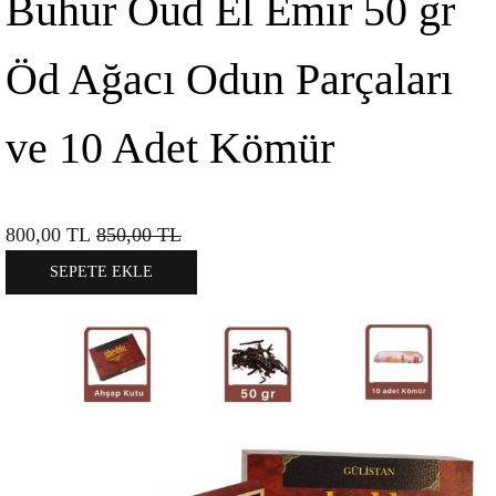
Buhur Oud El Emir 50 gr
Öd Ağacı Odun Parçaları
ve 10 Adet Kömür
800,00
TL
850,00
TL
SEPETE EKLE