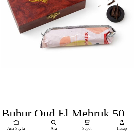
Buhur Oud El Mebruk 50
gr Öd Ağacı Odun Parçalar
Ana Sayfa
Ara
Sepet
Hesap