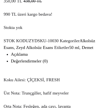
350,00
TL
438,00
TL
990 TL üzeri kargo bedava!
Stokta yok
STOK KODU
ZYDSKU-10030
Kategoriler
Alkolsüz
Esans
,
Zeyd Alkolsüz Esans
Etiketler
50 ml
,
Demet
Açıklama
Değerlendirmeler (0)
Koku Ailesi: ÇİÇEKSİ, FRESH
Üst Nota: Trunçgiller, hafif meyveler
Orta Nota: Fesleğen, ada çayı, lavanta