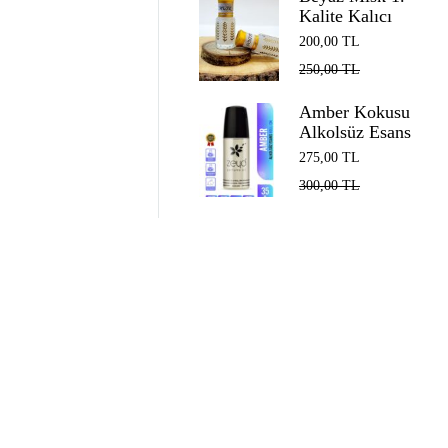
Kalite Kalıcı
Alkolsüz Esans
200,00
TL
EDP Unisex
250,00
TL
White Musk 5
ml
Amber Kokusu
Alkolsüz Esans
Roll on EDP
275,00
TL
Unisex 35 ml
300,00
TL