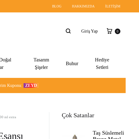
BLOG
HAKKIMIZDA
İLETIŞIM
Sepet
Giriş Yap
0
Ara
 Doğal
Tasarım
Hediye
Buhur
ar
Şişeler
Setleri
dirim Kuponu:
ZEYD
Çok Satanlar
100 ml extra
Taş Süslemeli
Esansı