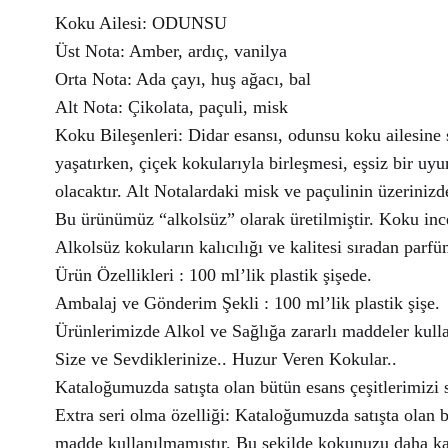
Koku Ailesi: ODUNSU
Üst Nota: Amber, ardıç, vanilya
Orta Nota: Ada çayı, huş ağacı, bal
Alt Nota: Çikolata, paçuli, misk
Koku Bileşenleri: Didar esansı, odunsu koku ailesine s
yaşatırken, çiçek kokularıyla birleşmesi, eşsiz bir u
olacaktır. Alt Notalardaki misk ve paçulinin üzerinizde
Bu ürünümüz “alkolsüz” olarak üretilmiştir. Koku ince
Alkolsüz kokuların kalıcılığı ve kalitesi sıradan parfü
Ürün Özellikleri : 100 ml’lik plastik şişede.
Ambalaj ve Gönderim Şekli : 100 ml’lik plastik şişe.
Ürünlerimizde Alkol ve Sağlığa zararlı maddeler kull
Size ve Sevdiklerinize.. Huzur Veren Kokular..
Kataloğumuzda satışta olan bütün esans çeşitlerimizi si
Extra seri olma özelliği: Kataloğumuzda satışta olan b
madde kullanılmamıştır. Bu şekilde kokunuzu daha kalit