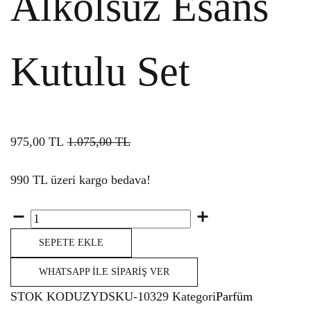
Alkolsüz Esans
Kutulu Set
975,00
TL
1.075,00
TL
990 TL üzeri kargo bedava!
Miktar
SEPETE EKLE
WHATSAPP İLE SIPARIŞ VER
STOK KODU
ZYDSKU-10329
Kategori
Parfüm