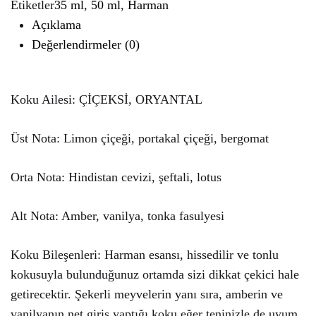
Etiketler
35 ml
,
50 ml
,
Harman
Açıklama
Değerlendirmeler (0)
Koku Ailesi: ÇİÇEKSİ, ORYANTAL
Üst Nota: Limon çiçeği, portakal çiçeği, bergomat
Orta Nota: Hindistan cevizi, şeftali, lotus
Alt Nota: Amber, vanilya, tonka fasulyesi
Koku Bileşenleri: Harman esansı, hissedilir ve tonlu
kokusuyla bulunduğunuz ortamda sizi dikkat çekici hale
getirecektir. Şekerli meyvelerin yanı sıra, amberin ve
vanilyanın net giriş yaptığı koku eğer teninizle de uyum