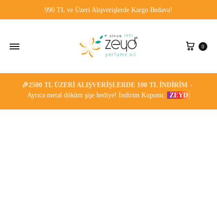
9%
7%
6%
8%
990 TL ve Üzeri Alışverişlerde Kargo Bedava!
Sepe
0
🎉2500 TL ÜZERI ALIŞVERIŞLERDE 100 TL İNDIRIM
Ayrıca metal döküm şişe hediye! İndirim Kuponu:
ZEYD