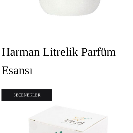
Harman Litrelik Parfüm
Esansı
Bu
SEÇENEKLER
ürünün
birden
fazla
varyasyonu