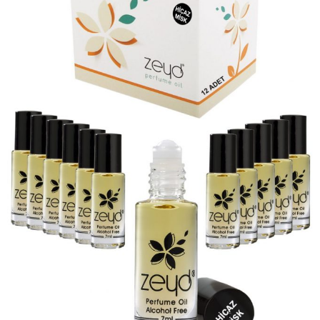
var.
Seçenekler
ürün
sayfasından
seçilebilir