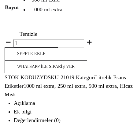
Boyut
1000 ml extra
Temizle
Miktar
SEPETE EKLE
WHATSAPP İLE SIPARIŞ VER
STOK KODU
ZYDSKU-21019
Kategori
Litrelik Esans
Etiketler
1000 ml extra
,
250 ml extra
,
500 ml extra
,
Hicaz
Misk
Açıklama
Ek bilgi
Değerlendirmeler (0)