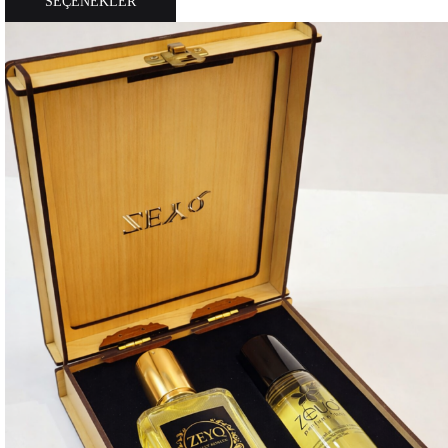
SEÇENEKLER
ürünün
birden
fazla
varyasyonu
var.
Seçenekler
ürün
sayfasından
seçilebilir