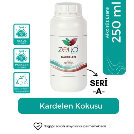
ürün
sayfasından
seçilebilir