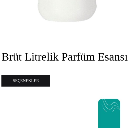
Brüt Litrelik Parfüm Esansı
Bu
SEÇENEKLER
ürünün
birden
fazla
varyasyonu
var.
Seçenekler