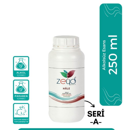
fazla
varyasyonu
var.
Seçenekler
ürün
sayfasından
seçilebilir