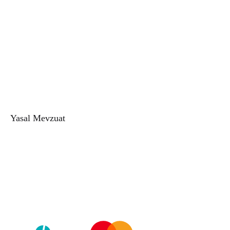
Erkek Parfüm
Alkolsüz Parfüm
Alkolsüz Kadın Parfüm
Alkolsüz Erkek Parfüm
Doğal Esans
Buhur
Buhurdanlık
Esans Şişesi
Yasal Mevzuat
Gizlilik Politikası
Kullanıcı Sözleşmesi
Mesafeli Satış Sözleşmesi
İade ve Değişim Politikası
Telif Hakkı © 2026
Zeyd Esans
Tüm hakları saklıdır.