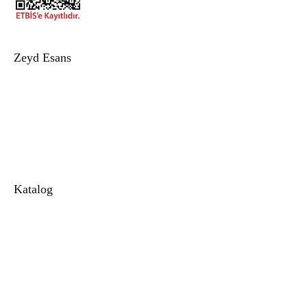
Zeyd Esans
Hakkımızda
İletişim
Sipariş Takip
Blog
Katalog
Alkolsüz Esans
1. Kalite Kalıcı Esans
Toptan Esans
Parfüm
Unisex Parfüm
Kadın Parfüm