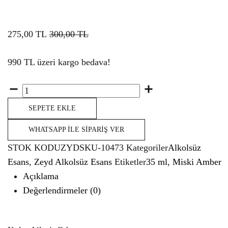
275,00
TL
300,00
TL
990 TL üzeri kargo bedava!
Miktar
SEPETE EKLE
WHATSAPP İLE SIPARIŞ VER
STOK KODU
ZYDSKU-10473
Kategoriler
Alkolsüz
Esans
,
Zeyd Alkolsüz Esans
Etiketler
35 ml
,
Miski Amber
Açıklama
Değerlendirmeler (0)