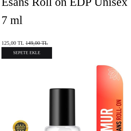
Esans Roll on EDP Unisex
7 ml
125,00
TL
149,00
TL
SEPETE EKLE