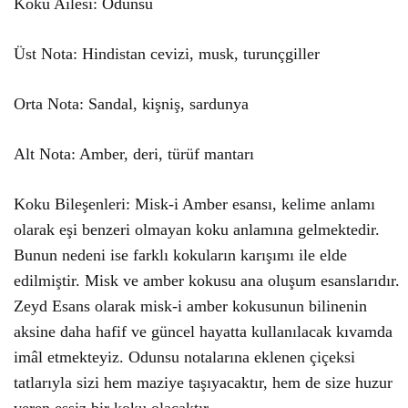
Koku Ailesi: Odunsu
Üst Nota: Hindistan cevizi, musk, turunçgiller
Orta Nota: Sandal, kişniş, sardunya
Alt Nota: Amber, deri, türüf mantarı
Koku Bileşenleri: Misk-i Amber esansı, kelime anlamı
olarak eşi benzeri olmayan koku anlamına gelmektedir.
Bunun nedeni ise farklı kokuların karışımı ile elde
edilmiştir. Misk ve amber kokusu ana oluşum esanslarıdır.
Zeyd Esans olarak misk-i amber kokusunun bilinenin
aksine daha hafif ve güncel hayatta kullanılacak kıvamda
imâl etmekteyiz. Odunsu notalarına eklenen çiçeksi
tatlarıyla sizi hem maziye taşıyacaktır, hem de size huzur
veren eşsiz bir koku olacaktır.