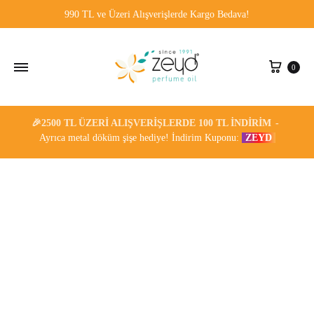
6%
8%
8%
9%
990 TL ve Üzeri Alışverişlerde Kargo Bedava!
Sepe
0
🎉2500 TL ÜZERI ALIŞVERIŞLERDE 100 TL İNDIRIM
Ayrıca metal döküm şişe hediye! İndirim Kuponu:
ZEYD