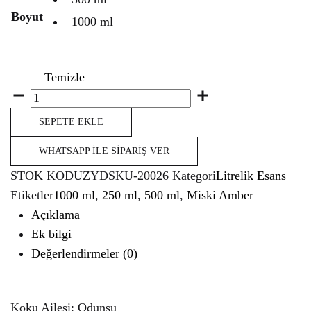
Boyut
1000 ml
Temizle
Miktar
SEPETE EKLE
WHATSAPP İLE SIPARIŞ VER
STOK KODU
ZYDSKU-20026
Kategori
Litrelik Esans
Etiketler
1000 ml
,
250 ml
,
500 ml
,
Miski Amber
Açıklama
Ek bilgi
Değerlendirmeler (0)
Koku Ailesi: Odunsu