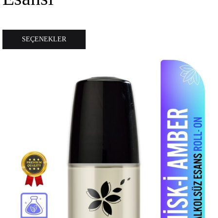
Bu
SEÇENEKLER
ürünün
birden
fazla
varyasyonu
var.
Seçenekler
ürün
sayfasından
seçilebilir