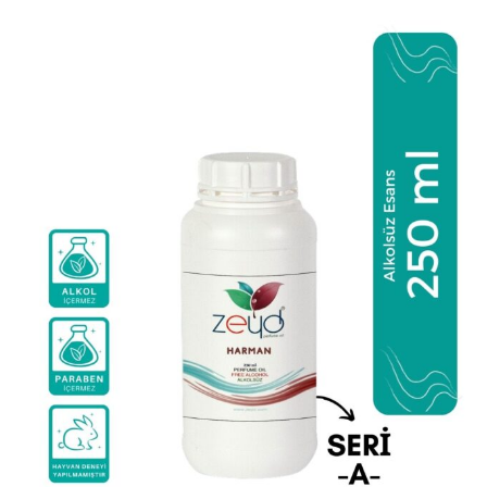
birden
fazla
varyasyonu
var.
Seçenekler
ürün
sayfasından
seçilebilir