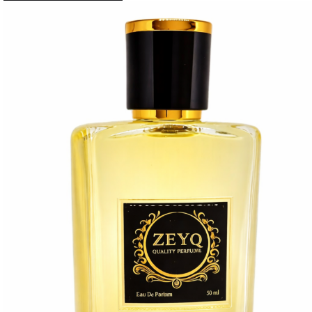
ürünün
birden
fazla
varyasyonu
var.
Seçenekler
ürün
sayfasından
seçilebilir