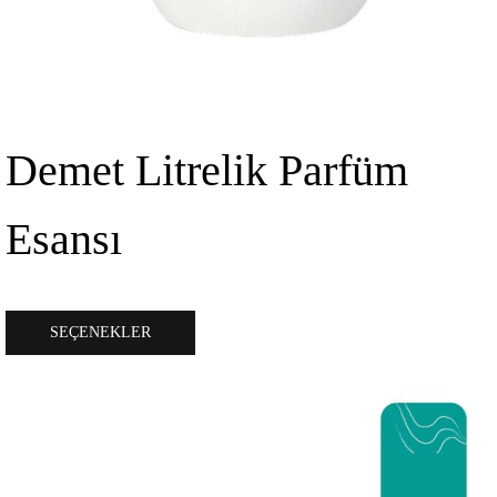
Demet Litrelik Parfüm
Esansı
Bu
SEÇENEKLER
ürünün
birden
fazla
varyasyonu
var.