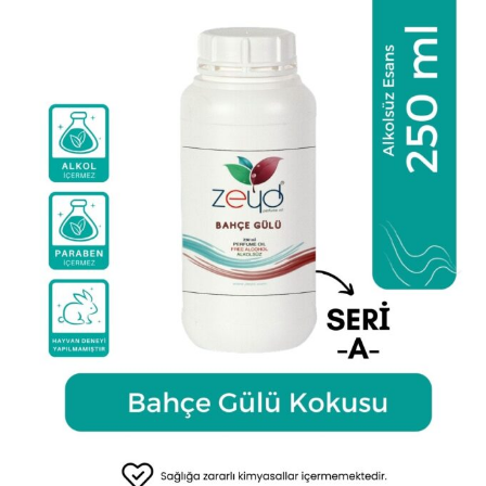
Seçenekler
ürün
sayfasından
seçilebilir