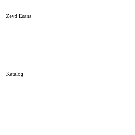
Zeyd Esans
Hakkımızda
İletişim
Sipariş Takip
Blog
Katalog
Alkolsüz Esans
1. Kalite Kalıcı Esans
Toptan Esans
Parfüm
Unisex Parfüm
Kadın Parfüm
Erkek Parfüm
Alkolsüz Parfüm