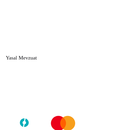
Alkolsüz Kadın Parfüm
Alkolsüz Erkek Parfüm
Doğal Esans
Buhur
Buhurdanlık
Esans Şişesi
Yasal Mevzuat
Gizlilik Politikası
Kullanıcı Sözleşmesi
Mesafeli Satış Sözleşmesi
İade ve Değişim Politikası
Telif Hakkı © 2026
Zeyd Esans
Tüm hakları saklıdır.