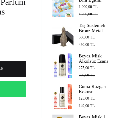
 Parfüm
Dini Eğitim
Seti: Oğlan
1.000,00
TL
ns
Çocuklar İçin
1.200,00
TL
Cennet Yolunda
İlk 40 Günüm
Taş Süslemeli
Bronz Metal
Döküm Esans
360,00
TL
Şişesi 12 ml
450,00
TL
Cam Çubuk ve
Kutulu
Beyaz Misk
Alkolsüz Esans
Roll on EDP
275,00
TL
LE
Unisex 35 ml
300,00
TL
Cuma Rüzgarı
Kokusu
Alkolsüz Esans
125,00
TL
Roll on EDP
149,00
TL
Unisex 7 ml
Beyaz Misk 1.