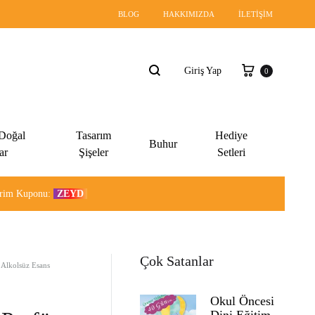
BLOG
HAKKIMIZDA
İLETIŞIM
Sepet
Giriş Yap
0
Ara
 Doğal
Tasarım
Hediye
Buhur
ar
Şişeler
Setleri
dirim Kuponu:
ZEYD
Çok Satanlar
 Alkolsüz Esans
Okul Öncesi