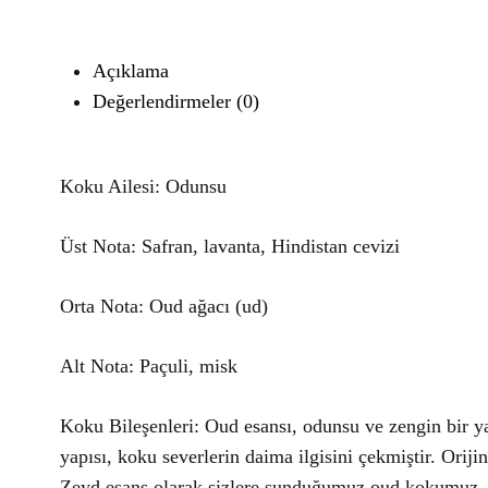
Açıklama
Değerlendirmeler (0)
Koku Ailesi: Odunsu
Üst Nota: Safran, lavanta, Hindistan cevizi
Orta Nota: Oud ağacı (ud)
Alt Nota: Paçuli, misk
Koku Bileşenleri: Oud esansı, odunsu ve zengin bir ya
yapısı, koku severlerin daima ilgisini çekmiştir. Orij
Zeyd esans olarak sizlere sunduğumuz oud kokumuz, ha