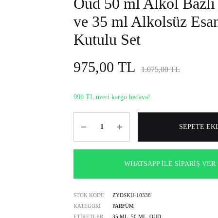
Oud 50 ml Alkol Bazlı
alkolsüz
ve 35 ml Alkolsüz Esa
parfüm
seçenekleri.
Kutulu Set
975,00
TL
1.075,00
TL
990 TL üzeri kargo bedava!
Miktar
SEPETE EK
WHATSAPP İLE SIPARIŞ VER
STOK KODU
ZYDSKU-10338
KATEGORI
PARFÜM
ETIKETLER
35 ML
,
50 ML
,
OUD