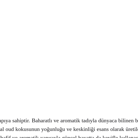
pıya sahiptir. Baharatlı ve aromatik tadıyla dünyaca bilinen b
inal oud kokusunun yoğunluğu ve keskinliği esans olarak üreti
fif ve aromatik yapısıyla güncel hayatta da keyifle kullanac