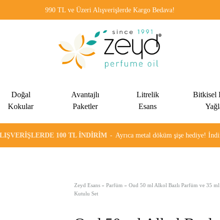
990 TL ve Üzeri Alışverişlerde Kargo Bedava!
Zeyd
Kadınlar
Esans
ve
Doğal
Avantajlı
Litrelik
Bitkisel
erkekler
Kokular
Paketler
Esans
Yağl
için
özel
ALIŞVERIŞLERDE 100 TL İNDIRIM
Ayrıca metal döküm şişe hediye! İn
olarak
formülüze
edilen
alkolsüz
Zeyd Esans
»
Parfüm
»
Oud 50 ml Alkol Bazlı Parfüm ve 35 ml
Kutulu Set
esans
ve