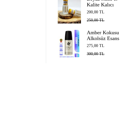
Kalite Kalıcı
Alkolsüz Esans
200,00
TL
EDP Unisex
250,00
TL
White Musk 5
ml
Amber Kokusu
Alkolsüz Esans
Roll on EDP
275,00
TL
Unisex 35 ml
300,00
TL