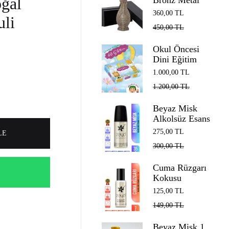
ğal
Bronz Metal
Döküm Esans
360,00
TL
uli
Şişesi 12 ml
450,00
TL
Cam Çubuk ve
Kutulu
Okul Öncesi
Dini Eğitim
Seti: Oğlan
1.000,00
TL
Çocuklar İçin
1.200,00
TL
Cennet Yolunda
İlk 40 Günüm
Beyaz Misk
Alkolsüz Esans
Roll on EDP
275,00
TL
LE
Unisex 35 ml
300,00
TL
Cuma Rüzgarı
Kokusu
Alkolsüz Esans
125,00
TL
Roll on EDP
149,00
TL
Unisex 7 ml
Beyaz Misk 1.