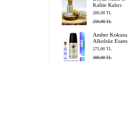
Kalite Kalıcı
Alkolsüz Esans
200,00
TL
EDP Unisex
250,00
TL
White Musk 5
ml
Amber Kokusu
Alkolsüz Esans
Roll on EDP
275,00
TL
Unisex 35 ml
300,00
TL