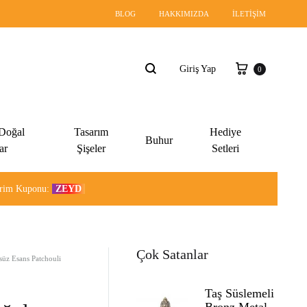
BLOG
HAKKIMIZDA
İLETIŞIM
Sepet
Giriş Yap
0
Ara
 Doğal
Tasarım
Hediye
Buhur
ar
Şişeler
Setleri
dirim Kuponu:
ZEYD
Çok Satanlar
süz Esans Patchouli
Taş Süslemeli