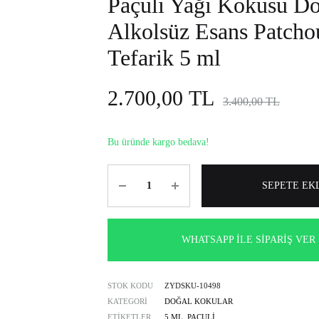
Paçuli Yağı Kokusu Do
alkolsüz
Alkolsüz Esans Patcho
parfüm
seçenekleri.
Tefarik 5 ml
2.700,00
TL
3.400,00
TL
Bu üründe kargo bedava!
Miktar
SEPETE EK
WHATSAPP İLE SIPARIŞ VER
STOK KODU
ZYDSKU-10498
KATEGORI
DOĞAL KOKULAR
ETIKETLER
5 ML
,
PAÇULI