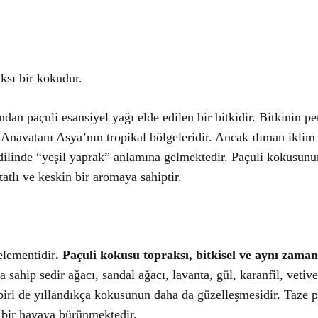
aksı bir kokudur.
rından
paçuli
esansiyel
yağı elde edilen bir bitkidir. Bitkinin 
Anavatanı Asya’nın tropikal bölgeleridir. Ancak ılıman iklim i
ilinde “yeşil yaprak” anlamına gelmektedir.
Paçuli
kokusunun 
atlı ve keskin bir aromaya sahiptir.
elementidir
.
Paçuli
kokusu topraksı, bitkisel ve aynı zama
 sahip sedir ağacı, sandal ağacı, lavanta, gül, karanfil,
vetive
biri de yıllandıkça kokusunun daha da güzelleşmesidir. Taze
p
 bir havaya bürünmektedir.