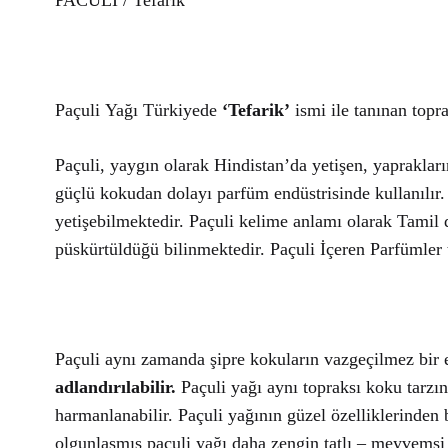
PACULİ / Tefarik
Paçuli
Yağı
Türkiyede
‘Tefarik’
ismi ile tanınan topr
Paçuli
, yaygın olarak Hindistan’da yetişen, yaprakla
güçlü kokudan dolayı parfüm endüstrisinde kullanılır. 
yetişebilmektedir.
Paçuli
kelime anlamı olarak Tamil d
püskürtüldüğü bilinmektedir.
Paçuli
İçeren Parfümler t
Paçuli
aynı zamanda
şipre
kokuların vazgeçilmez bir 
adlandırılabilir.
Paçuli
yağı aynı topraksı koku tarzına
harmanlanabilir.
Paçuli
yağının güzel özelliklerinden 
olgunlaşmış
paçuli
yağı daha zengin tatlı – meyvemsi