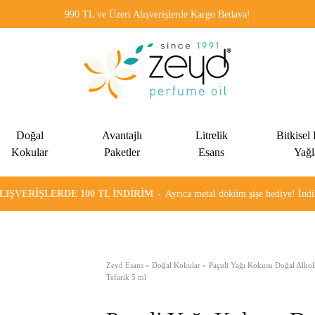
990 TL ve Üzeri Alışverişlerde Kargo Bedava!
Zeyd
Kadınlar
Esans
ve
Doğal
Avantajlı
Litrelik
Bitkisel
erkekler
Kokular
Paketler
Esans
Yağl
için
özel
ALIŞVERIŞLERDE 100 TL İNDIRIM
Ayrıca metal döküm şişe hediye! İn
olarak
formülüze
edilen
alkolsüz
Zeyd Esans
»
Doğal Kokular
»
Paçuli Yağı Kokusu Doğal Alkol
Tefarik 5 ml
esans
ve