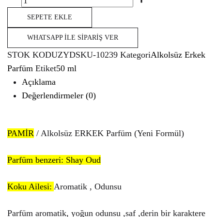
SEPETE EKLE
WHATSAPP İLE SIPARIŞ VER
STOK KODU
ZYDSKU-10239
Kategori
Alkolsüz Erkek
Parfüm
Etiket
50 ml
Açıklama
Değerlendirmeler (0)
PAMİR
/ Alkolsüz ERKEK Parfüm (Yeni Formül)
Parfüm benzeri: Shay Oud
Koku Ailesi:
Aromatik , Odunsu
Parfüm aromatik, yoğun odunsu ,saf ,derin bir karaktere