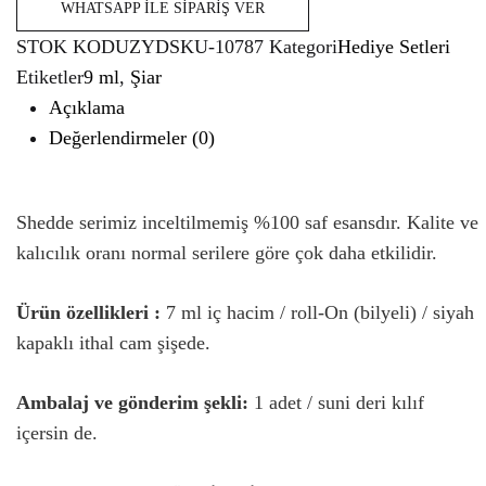
WHATSAPP İLE SIPARIŞ VER
STOK KODU
ZYDSKU-10787
Kategori
Hediye Setleri
Etiketler
9 ml
,
Şiar
Açıklama
Değerlendirmeler (0)
Shedde serimiz inceltilmemiş %100 saf esansdır. Kalite ve
kalıcılık oranı normal serilere göre çok daha etkilidir.
Ürün özellikleri :
7 ml iç hacim / roll-On (bilyeli) / siyah
kapaklı ithal cam şişede.
Ambalaj ve gönderim şekli:
1 adet / suni deri kılıf
içersin de.