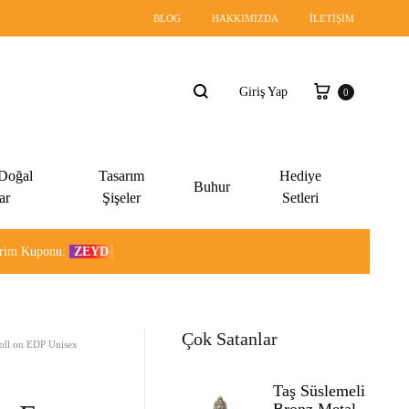
BLOG
HAKKIMIZDA
İLETIŞIM
Sepet
Giriş Yap
0
Ara
 Doğal
Tasarım
Hediye
Buhur
ar
Şişeler
Setleri
dirim Kuponu:
ZEYD
Çok Satanlar
oll on EDP Unisex
Taş Süslemeli