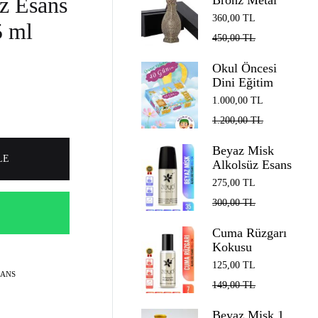
z Esans
Bronz Metal
Döküm Esans
360,00
TL
5 ml
Şişesi 12 ml
450,00
TL
Cam Çubuk ve
Kutulu
Okul Öncesi
Dini Eğitim
Seti: Oğlan
1.000,00
TL
Çocuklar İçin
1.200,00
TL
Cennet Yolunda
İlk 40 Günüm
Beyaz Misk
LE
Alkolsüz Esans
Roll on EDP
275,00
TL
Unisex 35 ml
300,00
TL
Cuma Rüzgarı
Kokusu
Alkolsüz Esans
125,00
TL
Roll on EDP
SANS
149,00
TL
Unisex 7 ml
Beyaz Misk 1.