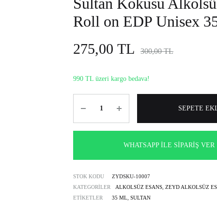
Sultan Kokusu Alkolsü
alkolsüz
Roll on EDP Unisex 3
parfüm
seçenekleri.
275,00
TL
300,00
TL
990 TL üzeri kargo bedava!
Miktar
SEPETE EK
WHATSAPP İLE SIPARIŞ VER
STOK KODU
ZYDSKU-10007
KATEGORILER
ALKOLSÜZ ESANS
,
ZEYD ALKOLSÜZ E
ETIKETLER
35 ML
,
SULTAN