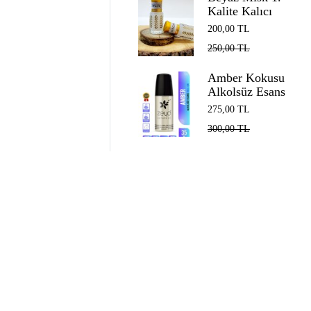
Kalite Kalıcı
Alkolsüz Esans
200,00
TL
EDP Unisex
250,00
TL
White Musk 5
ml
Amber Kokusu
Alkolsüz Esans
Roll on EDP
275,00
TL
Unisex 35 ml
300,00
TL