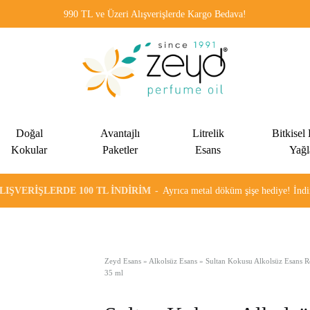
990 TL ve Üzeri Alışverişlerde Kargo Bedava!
Zeyd
Kadınlar
Esans
ve
Doğal
Avantajlı
Litrelik
Bitkisel
erkekler
Kokular
Paketler
Esans
Yağl
için
özel
ALIŞVERIŞLERDE 100 TL İNDIRIM
Ayrıca metal döküm şişe hediye! İn
olarak
formülüze
edilen
alkolsüz
Zeyd Esans
»
Alkolsüz Esans
»
Sultan Kokusu Alkolsüz Esans R
35 ml
esans
ve