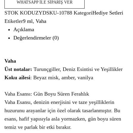
WHATSAPP İLE SIPARIŞ VER
STOK KODU
ZYDSKU-10788
Kategori
Hediye Setleri
Etiketler
9 ml
,
Vaha
Açıklama
Değerlendirmeler (0)
Vaha
Üst notalar:
Turunçgiller, Deniz Esintisi ve Yeşillikler
Koku ailesi
: Beyaz misk, amber, vanilya
Vaha Esansı: Gün Boyu Süren Ferahlık
Vaha Esansı, denizin enerjisini ve taze yeşilliklerin
huzurunu arayanlar için özel olarak tasarlanmıştır. Bu
esans, hafif yapısıyla asla yormazken, gün boyu süren
temiz ve parlak bir etki bırakır.