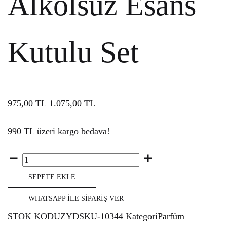
Alkolsüz Esans
Kutulu Set
975,00
TL
1.075,00
TL
990 TL üzeri kargo bedava!
Miktar
SEPETE EKLE
WHATSAPP İLE SIPARIŞ VER
STOK KODU
ZYDSKU-10344
Kategori
Parfüm