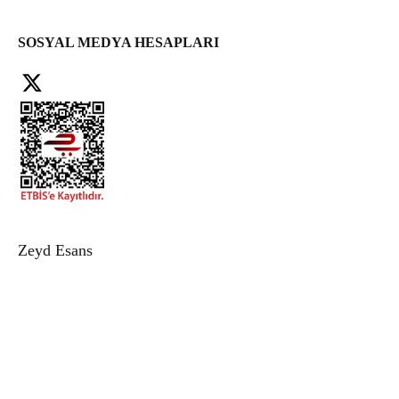
SOSYAL MEDYA HESAPLARI
Facebook
X
Instagram
Zeyd Esans
Hakkımızda
İletişim
Sipariş Takip
Blog