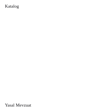
Katalog
Alkolsüz Esans
1. Kalite Kalıcı Esans
Toptan Esans
Parfüm
Unisex Parfüm
Kadın Parfüm
Erkek Parfüm
Alkolsüz Parfüm
Alkolsüz Kadın Parfüm
Alkolsüz Erkek Parfüm
Doğal Esans
Buhur
Buhurdanlık
Esans Şişesi
Yasal Mevzuat