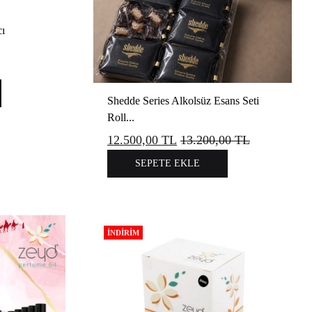
cı
Shedde Series Alkolsüz Esans Seti
Roll...
12.500,00
TL
13.200,00
TL
SEPETE EKLE
İNDIRIM