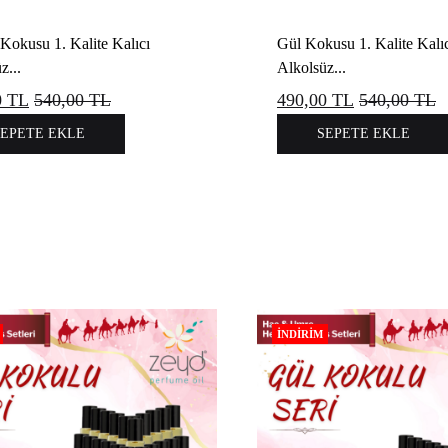
okusu 1. Kalite Kalıcı
Gül Kokusu 1. Kalite Kalı
z...
Alkolsüz...
0
TL
540,00
TL
490,00
TL
540,00
TL
SEPETE EKLE
SEPETE EKLE
İNDIRIM