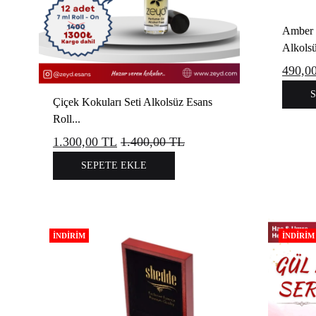
Amber K
Alkolsü
490,0
Çiçek Kokuları Seti Alkolsüz Esans
Roll...
1.300,00
TL
1.400,00
TL
SEPETE EKLE
İNDIRIM
İNDIRIM