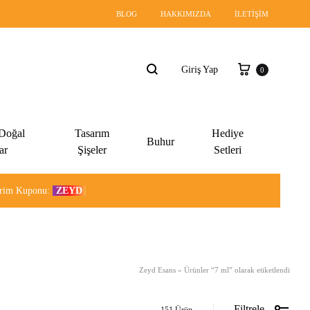
BLOG
HAKKIMIZDA
İLETIŞIM
Sepet
Giriş Yap
0
Ara
 Doğal
Tasarım
Hediye
Buhur
ar
Şişeler
Setleri
dirim Kuponu:
ZEYD
Zeyd Esans
»
Ürünler “7 ml” olarak etiketlendi
Filtrele
151 Ürün