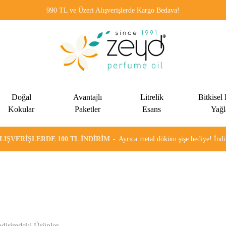
990 TL ve Üzeri Alışverişlerde Kargo Bedava!
Zeyd
Kadınlar
Esans
ve
Doğal
Avantajlı
Litrelik
Bitkisel
erkekler
Kokular
Paketler
Esans
Yağl
için
özel
ALIŞVERIŞLERDE 100 TL İNDIRIM
Ayrıca metal döküm şişe hediye! İn
olarak
formülüze
edilen
alkolsüz
esans
ve
ndirimdeki Ürünler