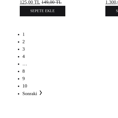
125,00
TL
149,00
TL
1.300
SEPETE EKLE
1
2
3
4
…
8
9
10
Sonraki