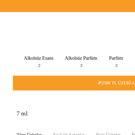
Alkolsüz Esans
Alkolsüz Parfüm
Parfüm
🎉2500 TL ÜZERI 
7 ml
Tüm Ürünler
En Çok Satanlar
Yeni Ürünler
İ