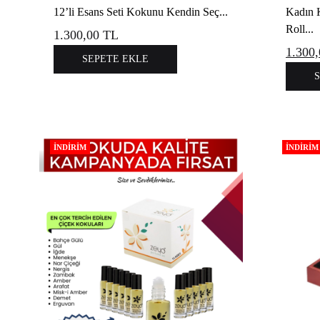
12’li Esans Seti Kokunu Kendin Seç...
Kadın K
Roll...
1.300,00
TL
1.300
SEPETE EKLE
İNDIRIM
İNDIRIM