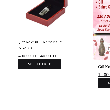
Şiar Kokusu 1. Kalite Kalıcı
Alkolsüz...
490,00
TL
540,00
TL
SEPETE EKLE
Gül Kok
12.00