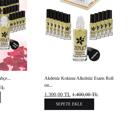
hçe...
Akdeniz Kokusu Alkolsüz Esans Roll
on...
TL
1.300,00
TL
1.400,00
TL
SEPETE EKLE