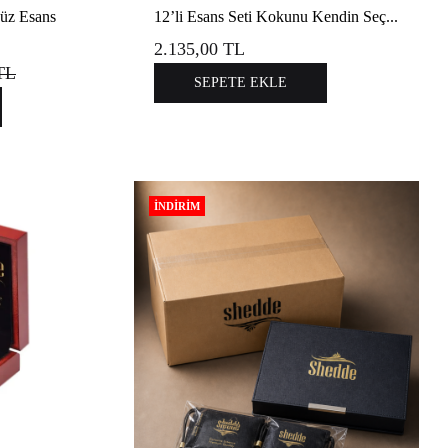
süz Esans
12’li Esans Seti Kokunu Kendin Seç...
2.135,00
TL
TL
SEPETE EKLE
İNDIRIM