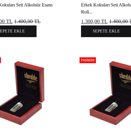
okuları Seti Alkolsüz Esans
Erkek Kokuları Seti Alkol
Roll...
,00
TL
1.400,00
TL
1.300,00
TL
1.400,00
SEPETE EKLE
SEPETE EKLE
İNDIRIM