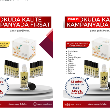
alkolsüz
parfüm
seçenekleri.
İNDIRIM