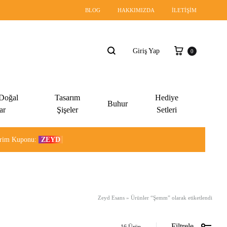
BLOG
HAKKIMIZDA
İLETIŞIM
Sepet
Giriş Yap
0
Ara
 Doğal
Tasarım
Hediye
Buhur
ar
Şişeler
Setleri
dirim Kuponu:
ZEYD
Zeyd Esans
»
Ürünler “Şemm” olarak etiketlendi
Filtrele
16 Ürün