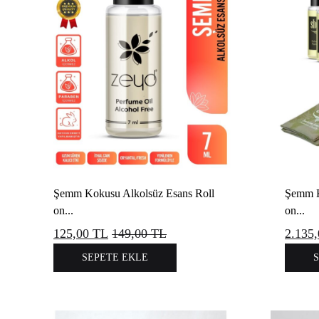
Şemm Kokusu Alkolsüz Esans Roll
Şemm K
on...
on...
125,00
TL
149,00
TL
2.135
SEPETE EKLE