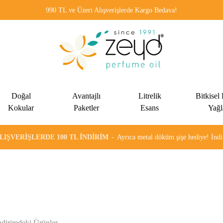
990 TL ve Üzeri Alışverişlerde Kargo Bedava!
Zeyd
Kadınlar
Esans
ve
Doğal
Avantajlı
Litrelik
Bitkisel
erkekler
Kokular
Paketler
Esans
Yağl
için
özel
ALIŞVERIŞLERDE 100 TL İNDIRIM
Ayrıca metal döküm şişe hediye! İn
olarak
formülüze
edilen
alkolsüz
esans
ve
ndirimdeki Ürünler