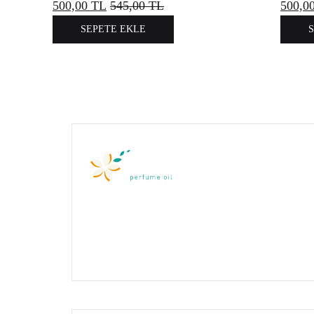
500,00
TL
545,00
TL
500,0
SEPETE EKLE