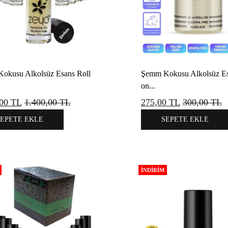
okusu Alkolsüz Esans Roll
Şemm Kokusu Alkolsüz Es
on...
,00
TL
1.400,00
TL
275,00
TL
300,00
TL
SEPETE EKLE
SEPETE EKLE
İNDIRIM