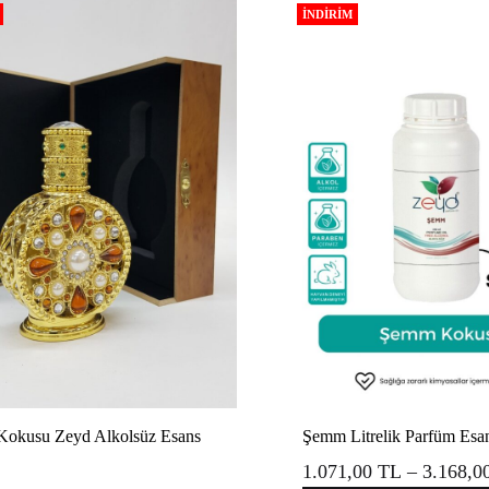
İNDIRIM
okusu Zeyd Alkolsüz Esans
Şemm Litrelik Parfüm Esa
1.071,00
TL
–
3.168,0