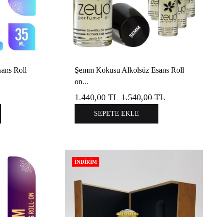
ans Roll
Şemm Kokusu Alkolsüz Esans Roll
on...
1.440,00
TL
1.540,00
TL
SEPETE EKLE
İNDIRIM