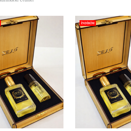
alkolsüz
parfüm
seçenekleri.
İNDIRIM