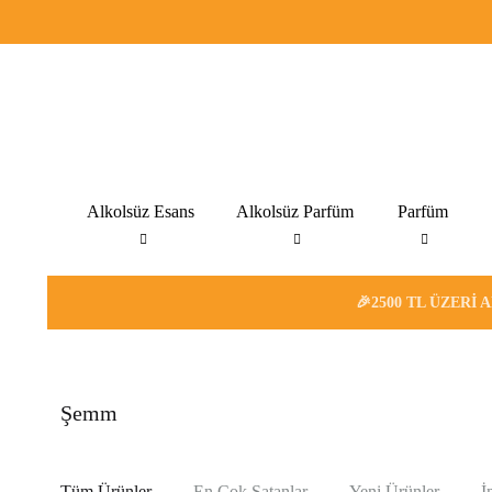
Alkolsüz Esans
Alkolsüz Parfüm
Parfüm
🎉2500 TL ÜZERI 
Şemm
Tüm Ürünler
En Çok Satanlar
Yeni Ürünler
İ