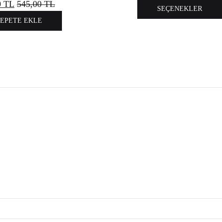
0
TL
545,00
TL
SEÇENEKLER
SEPETE EKLE