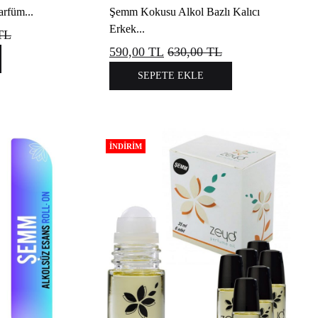
rfüm...
Şemm Kokusu Alkol Bazlı Kalıcı
Erkek...
TL
590,00
TL
630,00
TL
SEPETE EKLE
İNDIRIM