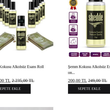
okusu Alkolsüz Esans Roll
Şemm Kokusu Alkolsüz Es
on...
,00
TL
2.235,00
TL
200,00
TL
249,00
TL
SEPETE EKLE
SEPETE EKLE