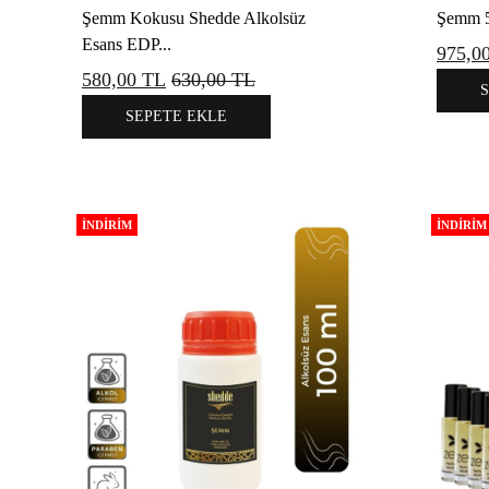
Şemm Kokusu Shedde Alkolsüz
Şemm 50
Esans EDP...
975,0
580,00
TL
630,00
TL
SEPETE EKLE
İNDIRIM
İNDIRIM