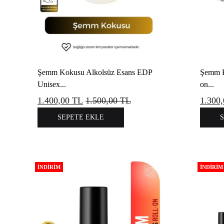
Şemm Kokusu Alkolsüz Esans EDP
Şemm K
Unisex...
on...
1.400,00
TL
1.500,00
TL
1.300
SEPETE EKLE
İNDIRIM
İNDIRIM