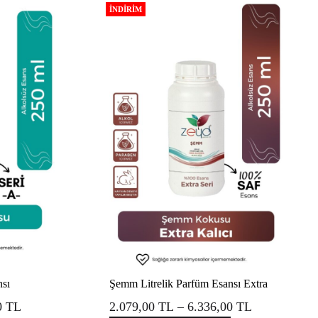
İNDIRIM
nsı
Şemm Litrelik Parfüm Esansı Extra
Fiyat
Fiyat
0
TL
2.079,00
TL
–
6.336,00
TL