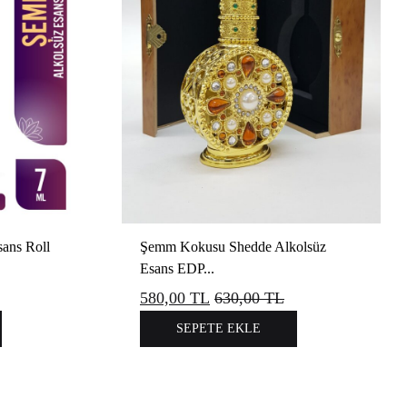
ans Roll
Şemm Kokusu Shedde Alkolsüz
Esans EDP...
580,00
TL
630,00
TL
SEPETE EKLE