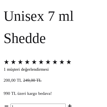
Unisex 7 ml
Shedde
2$s
müşteri
1
müşteri değerlendirmesi
puanına
200,00
TL
249,00
TL
göre
5
990 TL üzeri kargo bedava!
üzerinden
5.00
Miktar