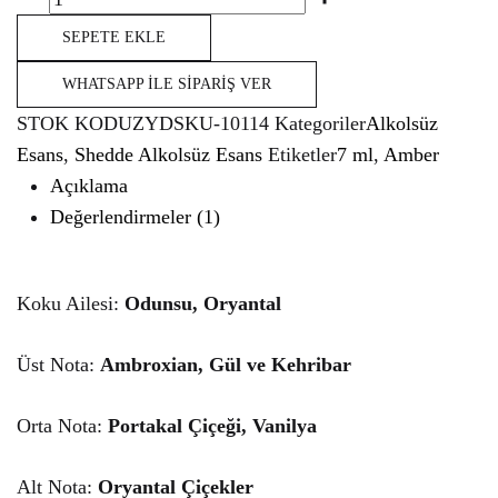
puan
SEPETE EKLE
WHATSAPP İLE SIPARIŞ VER
STOK KODU
ZYDSKU-10114
Kategoriler
Alkolsüz
Esans
,
Shedde Alkolsüz Esans
Etiketler
7 ml
,
Amber
Açıklama
Değerlendirmeler (1)
Koku Ailesi:
Odunsu, Oryantal
Üst Nota:
Ambroxian, Gül ve Kehribar
Orta Nota:
Portakal Çiçeği, Vanilya
Alt Nota:
Oryantal Çiçekler