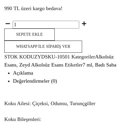
990 TL üzeri kargo bedava!
Miktar
SEPETE EKLE
WHATSAPP İLE SIPARIŞ VER
STOK KODU
ZYDSKU-10501
Kategoriler
Alkolsüz
Esans
,
Zeyd Alkolsüz Esans
Etiketler
7 ml
,
Badı Saba
Açıklama
Değerlendirmeler (0)
Koku Ailesi: Çiçeksi, Odunsu, Turunçgiller
Koku Bileşenleri: