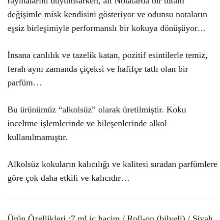
rayihalarını duyumsarken, alt Notalarda bir tutam
değişimle misk kendisini gösteriyor ve odunsu notaların
eşsiz birleşimiyle performanslı bir kokuya dönüşüyor…
İnsana canlılık ve tazelik katan, pozitif esintilerle temiz,
ferah aynı zamanda çiçeksi ve hafifçe tatlı olan bir
parfüm…
Bu ürünümüz “alkolsüz” olarak üretilmiştir. Koku
inceltme işlemlerinde ve bileşenlerinde alkol
kullanılmamıştır.
Alkolsüz kokuların kalıcılığı ve kalitesi sıradan parfümlere
göre çok daha etkili ve kalıcıdır…
Ürün Özellikleri :
7 ml iç hacim / Roll-on (bilyeli) / Siyah