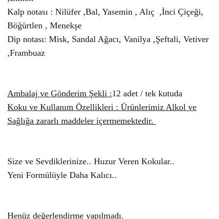
Kalp notası : Nilüfer ,Bal, Yasemin , Alıç ,İnci Çiçeği,
Böğürtlen , Menekşe
Dip notası: Misk, Sandal Ağacı, Vanilya ,Şeftali, Vetiver
,Frambuaz
Ambalaj ve Gönderim Şekli :
12 adet / tek kutuda
Koku ve Kullanım Özellikleri : Ürünlerimiz Alkol ve
Sağlığa zararlı maddeler içermemektedir.
Size ve Sevdiklerinize.. Huzur Veren Kokular..
Yeni Formülüyle Daha Kalıcı..
Henüz değerlendirme yapılmadı.