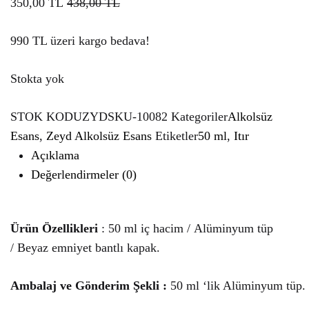
350,00
TL
438,00
TL
990 TL üzeri kargo bedava!
Stokta yok
STOK KODU
ZYDSKU-10082
Kategoriler
Alkolsüz
Esans
,
Zeyd Alkolsüz Esans
Etiketler
50 ml
,
Itır
Açıklama
Değerlendirmeler (0)
Ürün Özellikleri
: 50 ml iç hacim / Alüminyum tüp
/ Beyaz emniyet bantlı kapak.
Ambalaj ve Gönderim Şekli :
50 ml ‘lik Alüminyum tüp.