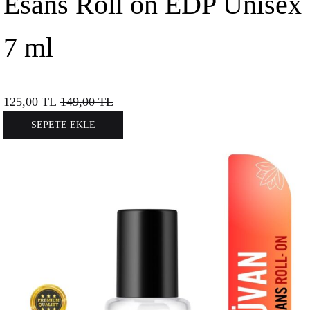
Esans Roll on EDP Unisex
7 ml
125,00
TL
149,00
TL
SEPETE EKLE