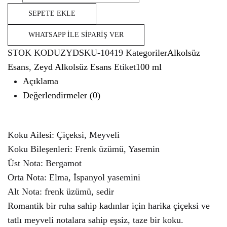
SEPETE EKLE
WHATSAPP İLE SIPARIŞ VER
STOK KODU
ZYDSKU-10419
Kategoriler
Alkolsüz
Esans
,
Zeyd Alkolsüz Esans
Etiket
100 ml
Açıklama
Değerlendirmeler (0)
Koku Ailesi: Çiçeksi, Meyveli
Koku Bileşenleri: Frenk üzümü, Yasemin
Üst Nota: Bergamot
Orta Nota: Elma, İspanyol yasemini
Alt Nota: frenk üzümü, sedir
Romantik bir ruha sahip kadınlar için harika çiçeksi ve
tatlı meyveli notalara sahip eşsiz, taze bir koku.