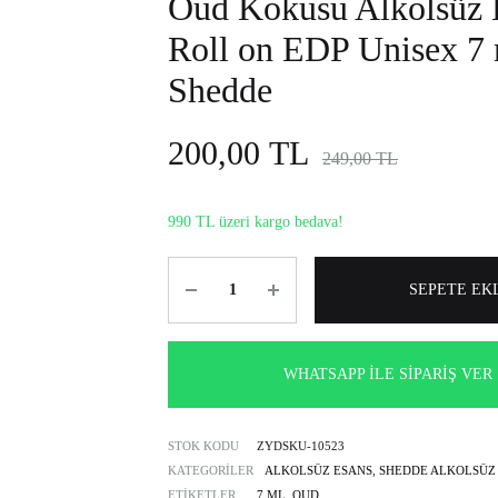
Oud Kokusu Alkolsüz 
alkolsüz
Roll on EDP Unisex 7
parfüm
seçenekleri.
Shedde
200,00
TL
249,00
TL
990 TL üzeri kargo bedava!
Miktar
SEPETE EK
WHATSAPP İLE SIPARIŞ VER
STOK KODU
ZYDSKU-10523
KATEGORILER
ALKOLSÜZ ESANS
,
SHEDDE ALKOLSÜZ
ETIKETLER
7 ML
,
OUD