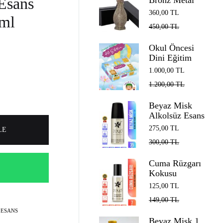
Esans
Bronz Metal
Döküm Esans
360,00
TL
 ml
Şişesi 12 ml
450,00
TL
Cam Çubuk ve
Kutulu
Okul Öncesi
Dini Eğitim
Seti: Oğlan
1.000,00
TL
Çocuklar İçin
1.200,00
TL
Cennet Yolunda
İlk 40 Günüm
Beyaz Misk
Alkolsüz Esans
Roll on EDP
275,00
TL
LE
Unisex 35 ml
300,00
TL
Cuma Rüzgarı
Kokusu
Alkolsüz Esans
125,00
TL
Roll on EDP
149,00
TL
Unisex 7 ml
 ESANS
Beyaz Misk 1.