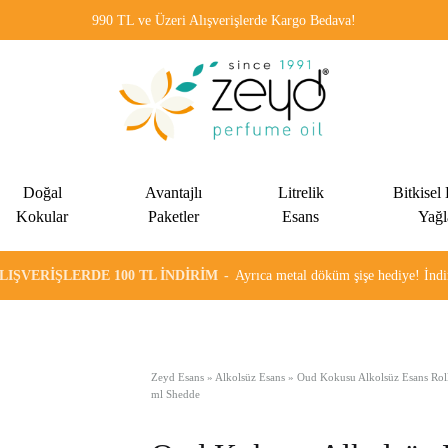
990 TL ve Üzeri Alışverişlerde Kargo Bedava!
Zeyd
Kadınlar
Esans
ve
Doğal
Avantajlı
Litrelik
Bitkisel
erkekler
Kokular
Paketler
Esans
Yağl
için
özel
ALIŞVERIŞLERDE 100 TL İNDIRIM
Ayrıca metal döküm şişe hediye! İn
olarak
formülüze
edilen
alkolsüz
Zeyd Esans
»
Alkolsüz Esans
»
Oud Kokusu Alkolsüz Esans Rol
ml Shedde
esans
ve