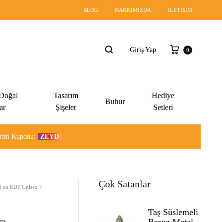
BLOG
HAKKIMIZDA
İLETIŞIM
Sepet
Giriş Yap
0
Ara
 Doğal
Tasarım
Hediye
Buhur
ar
Şişeler
Setleri
dirim Kuponu:
ZEYD
Çok Satanlar
l on EDP Unisex 7
Taş Süslemeli