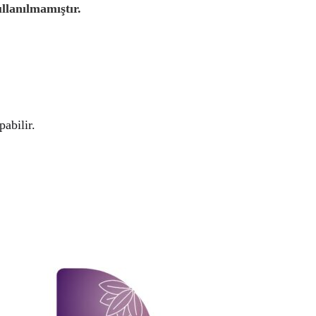
llanılmamıştır.
abilir.