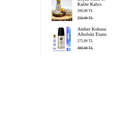
Kalite Kalıcı
Alkolsüz Esans
200,00
TL
EDP Unisex
250,00
TL
White Musk 5
ml
Amber Kokusu
Alkolsüz Esans
Roll on EDP
275,00
TL
Unisex 35 ml
300,00
TL