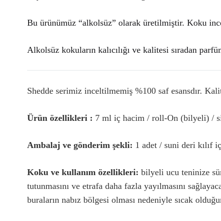
Bu ürünümüz “alkolsüz” olarak üretilmiştir. Koku ince
Alkolsüz kokuların kalıcılığı ve kalitesi sıradan parfüm
Shedde serimiz inceltilmemiş %100 saf esansdır. Kalite
Ürün özellikleri :
7 ml iç hacim / roll-On (bilyeli) / 
Ambalaj ve gönderim şekli:
1 adet / suni deri kılıf i
Koku ve kullanım özellikleri:
bilyeli ucu teninize s
tutunmasını ve etrafa daha fazla yayılmasını sağlayaca
buraların nabız bölgesi olması nedeniyle sıcak olduğ