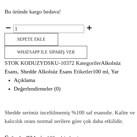
Bu üründe kargo bedava!
Miktar
SEPETE EKLE
WHATSAPP İLE SIPARIŞ VER
STOK KODU
ZYDSKU-10372
Kategoriler
Alkolsüz
Esans
,
Shedde Alkolsüz Esans
Etiketler
100 ml
,
Yar
Açıklama
Değerlendirmeler (0)
Shedde serimiz inceltilmemiş %100 saf esansdır. Kalite ve
kalıcılık oranı normal serilere göre çok daha etkilidir.