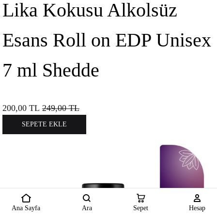
Lika Kokusu Alkolsüz
Esans Roll on EDP Unisex
7 ml Shedde
200,00
TL
249,00
TL
SEPETE EKLE
Ana Sayfa
Ara
Sepet
Hesap