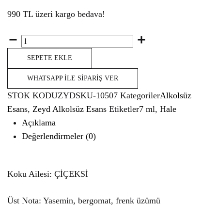
990 TL üzeri kargo bedava!
Miktar
SEPETE EKLE
WHATSAPP İLE SIPARIŞ VER
STOK KODU
ZYDSKU-10507
Kategoriler
Alkolsüz
Esans
,
Zeyd Alkolsüz Esans
Etiketler
7 ml
,
Hale
Açıklama
Değerlendirmeler (0)
Koku Ailesi: ÇİÇEKSİ
Üst Nota: Yasemin, bergomat, frenk üzümü